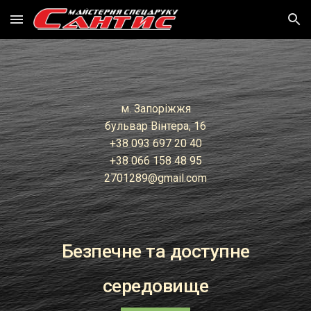
Skip to main content
Skip to navigation
м. Запоріжжя
бульвар Вінтера, 16
+38 093 697 20 40
+38 066 158 4
8
95
2701289@gmail.com
Безпечне та доступне
середовище