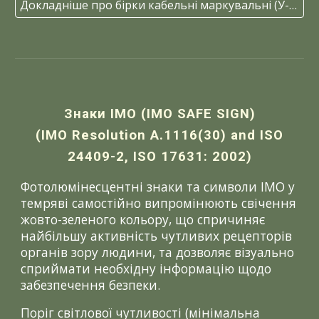
Докладніше про бірки кабельні маркувальні (У-134, У-135, У-136, У-153, У-154).
Знаки ІМО (IMO SAFE SIGN)
(IMO Resolution A.1116(30) and ISO
24409-2, ISO 17631: 2002)
Фотолюмінесцентні знаки та символи ІМО у
темряві самостійно випромінюють свічення
жовто-зеленого кольору, що спричиняє
найбільшу активність чутливих рецепторів
органів зору людини, та дозволяє візуально
сприймати необхідну інформацію щодо
забезпечення безпеки.
Поріг світлової чутливості (мінімальна