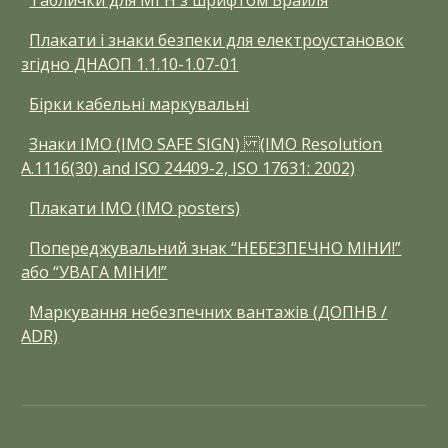
Таблички для МГН з шрифтом Брайля
Плакати і знаки безпеки для електроустановок
згідно ДНАОП 1.1.10-1.07-01
Бірки кабельні маркувальні
Знаки ІМО (IMO SAFE SIGN) (IMO Resolution
A.1116(30) and ISO 24409-2, ISO 17631: 2002)
Плакати ІМО (IMO posters)
Попереджувальний знак “НЕБЕЗПЕЧНО МІНИ!”
або “УВАГА МІНИ!”
Маркування небезпечних вантажів (ДОПНВ /
ADR)