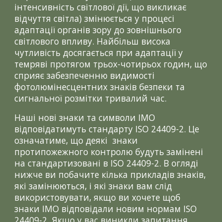
інтенсивність світлової дії, що викликає
відчуття світла) змінюється у процесі
адаптації органів зору до зовнішнього
світлового впливу. Найбільш висока
чутливість досягається при адаптації у
темряві протягом трьох-чотирьох годин, що
сприяє забезпеченню видимості
фотолюмінесцентних знаків безпеки та
сигнальної розмітки тривалий час.
Наші нові знаки та символи IMO
відповідатимуть стандарту ISO 24409-2. Це
означатиме, що деякі знаки
протипожежного контролю будуть замінені
на стандартизовані в ISO 24409-2. В огляді
нижче ви побачите кілька прикладів знаків,
які замінюються, і які знаки вам слід
використовувати, якщо ви хочете щоб
знаки ІМО відповідали новим нормам ISO
24409-2. Якщо у вас виникли запитання